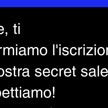
, ti
rmiamo l'iscrizi
ostra secret sale
pettiamo!