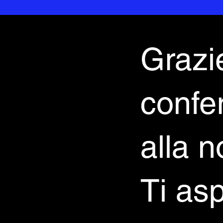
Grazie
confe
alla n
Ti as