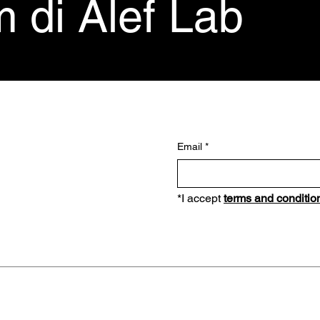
m di Alef Lab
Email
*
*I accept 
terms and conditio
Instagram
Alef Fashion & Luxury Ltd.